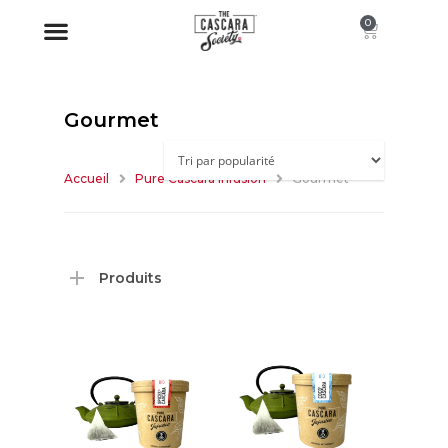
0
À PROPOS
Gourmet
Accueil
Pure Cascara Infusion
Gourmet
Produits