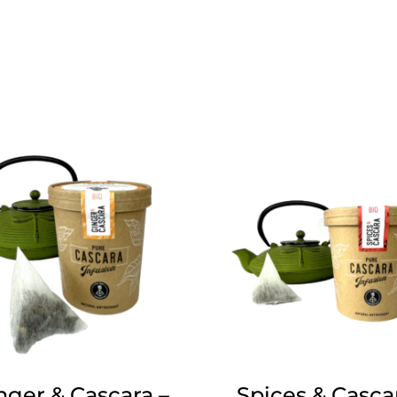
nger & Cascara –
Spices & Casca