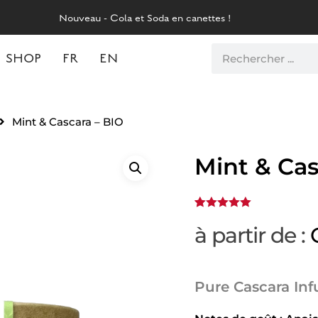
Nouveau - Cola et Soda en canettes !
SHOP
FR
EN
Mint & Cascara – BIO
Mint & Cas
5.00
Noté
1
à partir de :
sur 5
basé sur
notation
client
Pure Cascara Inf