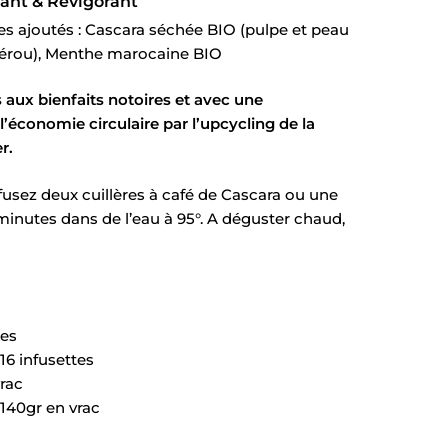
sant & Revigorant
s ajoutés : Cascara séchée BIO (pulpe et peau
 Pérou), Menthe marocaine BIO
 aux bienfaits notoires et avec une
l’économie circulaire par l’upcycling de la
r.
fusez deux cuillères à café de Cascara ou une
minutes dans de l’eau à 95°. A déguster chaud,
tes
16 infusettes
vrac
 140gr en vrac