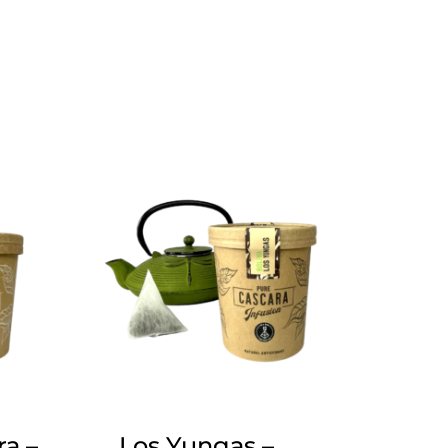
ra –
Los Yungas –