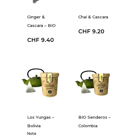
Ginger &
Chaï & Cascara
à partir de :
Cascara – BIO
CHF
9.20
à partir de :
CHF
9.40
Los Yungas –
BIO Senderos –
Bolivia
Colombia
à partir de :
Note