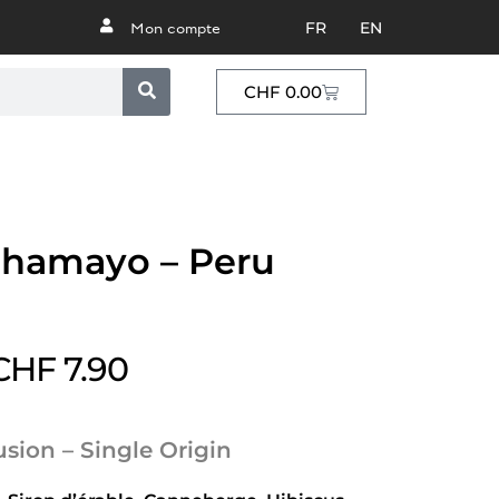
FR
EN
Mon compte
CHF
0.00
hamayo – Peru
CHF
7.90
usion – Single Origin