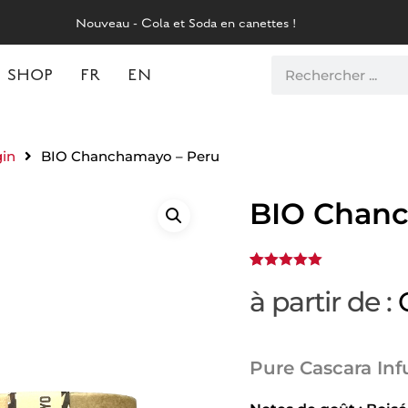
Nouveau - Cola et Soda en canettes !
SHOP
FR
EN
gin
BIO Chanchamayo – Peru
BIO Chanc
5.00
Noté
1
à partir de :
sur 5
basé sur
notation
client
Pure Cascara Inf