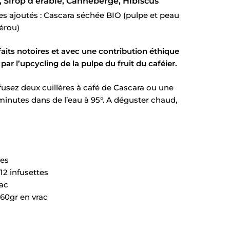
, Sirop d’érable, Canneberge, Hibiscus
s ajoutés : Cascara séchée BIO (pulpe et peau
Pérou)
faits notoires et avec une contribution éthique
par l’upcycling de la pulpe du fruit du caféier.
fusez deux cuillères à café de Cascara ou une
minutes dans de l’eau à 95°. A déguster chaud,
tes
12 infusettes
rac
 60gr en vrac